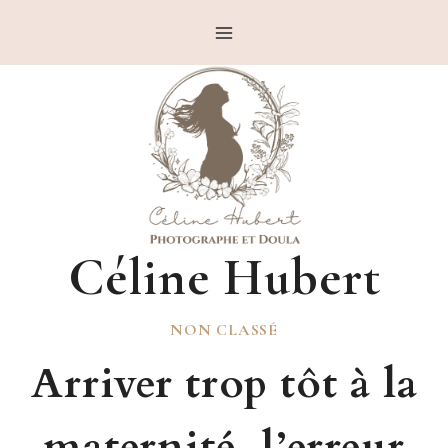
Aller
au
contenu
Céline Hubert
NON CLASSÉ
Arriver trop tôt à la
maternité, l’erreur