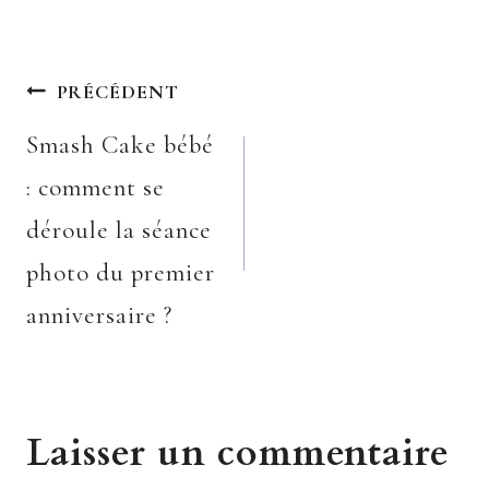
Navigation
PRÉCÉDENT
Smash Cake bébé
de
: comment se
l’article
déroule la séance
photo du premier
anniversaire ?
Laisser un commentaire