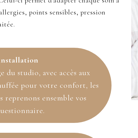
 Celui-ci permet d’adapter chaque soin à
allergies, points sensibles, pression
itée.
installation
ge du studio, avec accès aux
hauffée pour votre confort, les
us reprenons ensemble vos
uestionnaire.