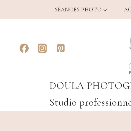
Aller
SÉANCES PHOTO
A
au
contenu
DOULA PHOTOGR
Studio professionne